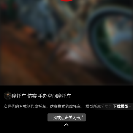
摩托车 仿赛 手办空间摩托车
下载模型
次世代的方式制作摩托车，仿赛样式的摩托车。 模型所属分类为“车辆交通-家用车辆”，模型风格为写实，模型ID为101360，本模型由设计师 Huan环 在2024-08-21 19:06:19上传，含.obj，.gltf相关源文件下载格式，点数为84954，面数为112910，材质数为4，贴图数为20，CG美术之家持续为您更新与数字孪生、影视动画和游戏VR等相关优质资源。
上滑或点击关闭卡片