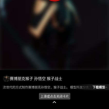
赛博朋克猴子 孙悟空 猴子战士
下载模型
次世代的方式制作赛博朋克孙悟空，猴子战士。 模型所属分类为“人物角色-机甲/机器人”，模型风格为写实,东方，模型ID为101355，本模型由设计师 Huan环 在2024-08-20 19:31:51上传，含.fbx，.gltf，.fbx(FBX)相关源文件下载格式，点数为43519，面数为72680，材质数为5，贴图数为16，CG美术之家持续为您更新与数字孪生、影视动画和游戏VR等相关优质资源。
上滑或点击关闭卡片