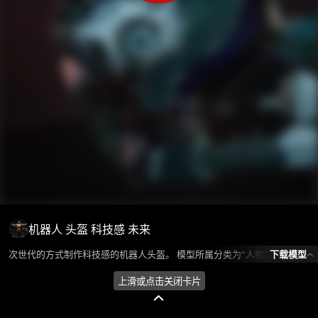
机器人 头盔 科技感 未来
下载模型
次世代的方式制作科技感的机器人头盔。 模型所属分类为“人物角色-机甲/机器人”，模型风格为写实，模型ID为101277，本模型由设计师 Huan环 在2024-08-19 19:51:54上传，含.fbx，.gltf，.max(3dsMax)相关源文件下载格式，点数为60961，面数为81558，材质数为2，贴图数为10，CG美术之家持续为您更新与数字孪生、影视动画和游戏VR等相关优质资源。
上滑或点击关闭卡片