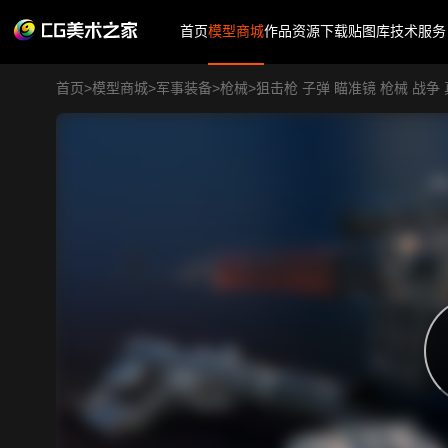
首页
模型商城
作品
资源下载
贴图库
技术服务
首页
>
模型商城
>
军事装备
>
枪械
>
狙击枪 子弹 瞄准镜 枪械 战争