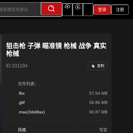
登录
注册
上传
充值
签到
狙击枪 子弹 瞄准镜 枪械 战争 真实
枪械
ID:
101194
复制
文件列表：
.fbx
57.54 MB
.gltf
56.86 MB
.max(3dsMax)
60.87 MB
风格
写实