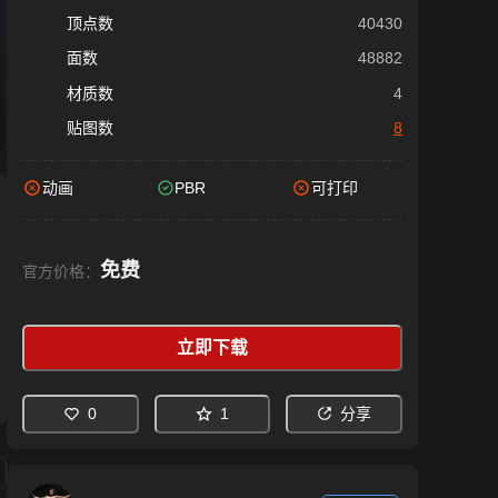
顶点数
40430
面数
48882
材质数
4
贴图数
8
动画
PBR
可打印
免费
官方价格：
立即下载
0
1
分享