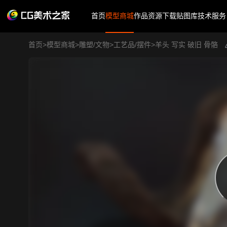
首页
模型商城
作品
资源下载
贴图库
技术服务
首页
>
模型商城
>
雕塑/文物
>
工艺品/摆件
>
羊头 写实 破旧 骨骼