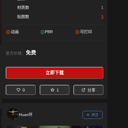
材质数
1
贴图数
3
动画
PBR
可打印
免费
官方价格：
立即下载
0
1
分享
Huan环
关注