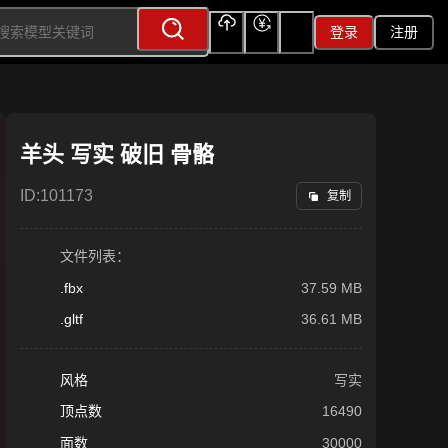
登录
注册
上传
充值
签到
羊头 写实 破旧 骨骼
ID:
101173
复制
文件列表：
.fbx
37.59 MB
.gltf
36.61 MB
风格
写实
顶点数
16490
面数
30000