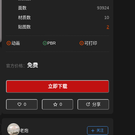
面数
93924
材质数
10
贴图数
2
动画
PBR
可打印
免费
官方价格：
立即下载
0
0
分享
老炮
关注