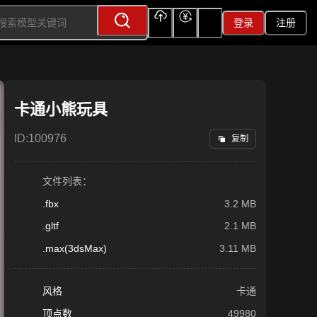
登录
注册
上传
充值
签到
卡通小熊玩具
ID:
100976
复制
文件列表：
.fbx
3.2 MB
.gltf
2.1 MB
.max(3dsMax)
3.11 MB
风格
卡通
顶点数
49980