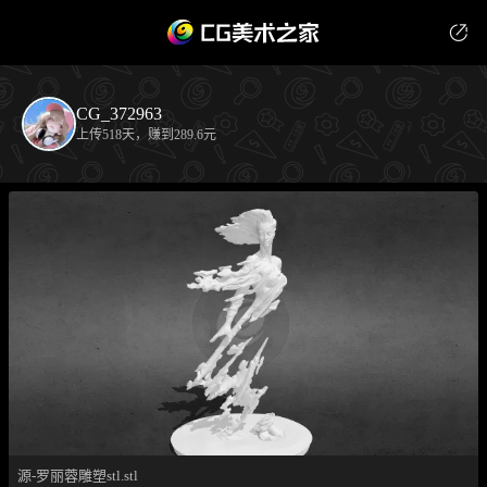
CG_372963
上传518天，赚到289.6元
源-罗丽蓉雕塑stl.stl