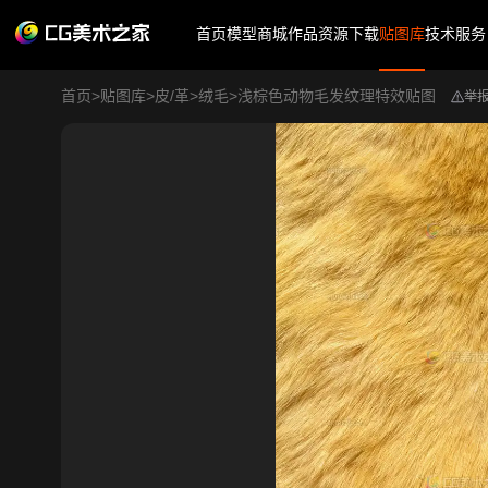
首页
模型商城
作品
资源下载
贴图库
技术服务
首页
>
贴图库
>
皮/革
>
绒毛
>
浅棕色动物毛发纹理特效贴图
举