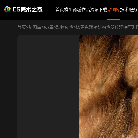
首页
模型商城
作品
资源下载
贴图库
技术服务
首页
>
贴图库
>
皮/革
>
动物皮毛
>
棕黄色渐变动物毛发纹理特写贴