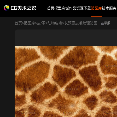
首页
模型商城
作品
资源下载
贴图库
技术服务
首页
>
贴图库
>
皮/革
>
动物皮毛
>
长颈鹿皮毛纹理贴图
举报