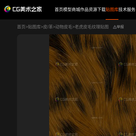
首页
模型商城
作品
资源下载
贴图库
技术服务
首页
>
贴图库
>
皮/革
>
动物皮毛
>
老虎皮毛纹理贴图
举报