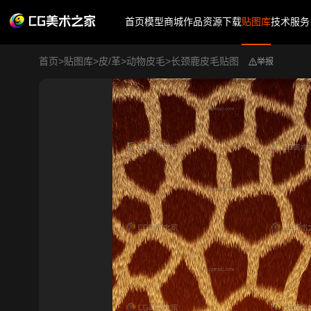
首页
模型商城
作品
资源下载
贴图库
技术服务
首页
>
贴图库
>
皮/革
>
动物皮毛
>
长颈鹿皮毛贴图
举报