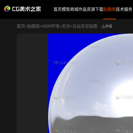
首页
模型商城
作品
资源下载
贴图库
技术服务
首页
>
贴图库
>
HDR环境
>
天空
>
日出天空贴图
举报