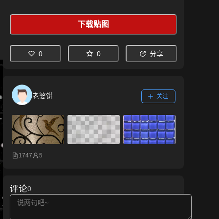
下载贴图
0
0
分享
老婆饼
关注
1747
5
评论
0