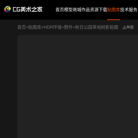
首页
模型商城
作品
资源下载
贴图库
技术服务
首页
>
贴图库
>
HDR环境
>
野外
>
秋日公园草地树影贴图
举报