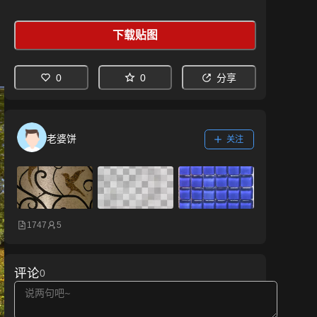
下载贴图
0
0
分享
老婆饼
关注
1747
5
评论
0