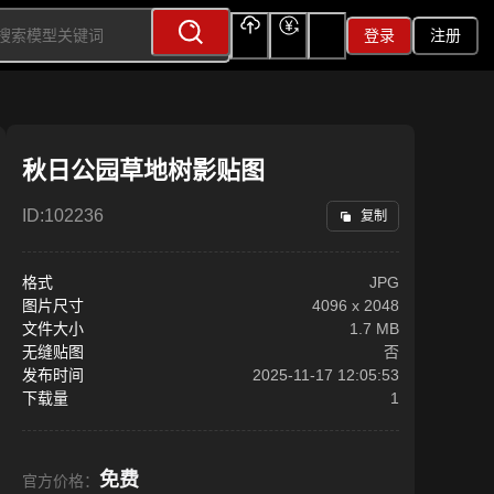
登录
注册
上传
充值
签到
秋日公园草地树影贴图
ID:
102236
复制
格式
JPG
图片尺寸
4096
x
2048
文件大小
1.7 MB
无缝贴图
否
发布时间
2025-11-17 12:05:53
下载量
1
免费
官方价格：