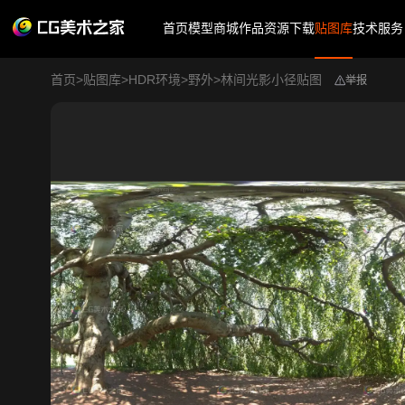
首页
模型商城
作品
资源下载
贴图库
技术服务
首页
>
贴图库
>
HDR环境
>
野外
>
林间光影小径贴图
举报