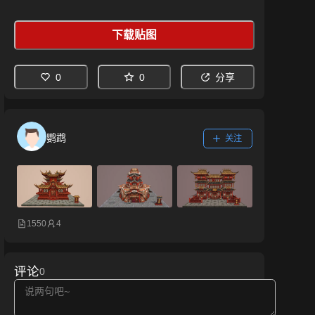
下载贴图
0
0
分享
鹦鹉
关注
1550
4
评论
0