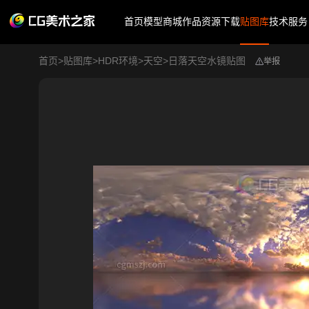
首页
模型商城
作品
资源下载
贴图库
技术服务
首页
>
贴图库
>
HDR环境
>
天空
>
日落天空水镜贴图
举报