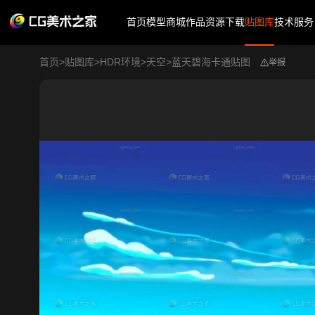
首页
模型商城
作品
资源下载
贴图库
技术服务
首页
>
贴图库
>
HDR环境
>
天空
>
蓝天碧海卡通贴图
举报