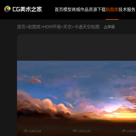
首页
模型商城
作品
资源下载
贴图库
技术服务
首页
>
贴图库
>
HDR环境
>
天空
>
卡通天空贴图
举报