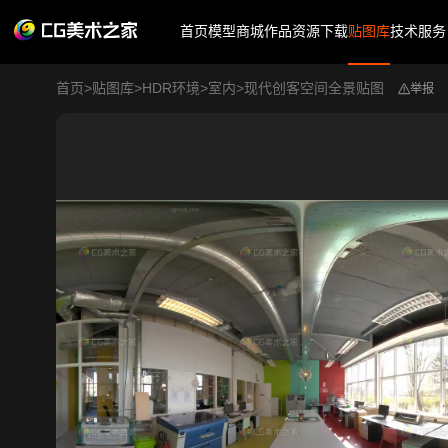
首页
模型商城
作品
资源下载
贴图库
技术服务
首页
>
贴图库
>
HDR环境
>
室内
>
现代创客空间全景贴图
举报