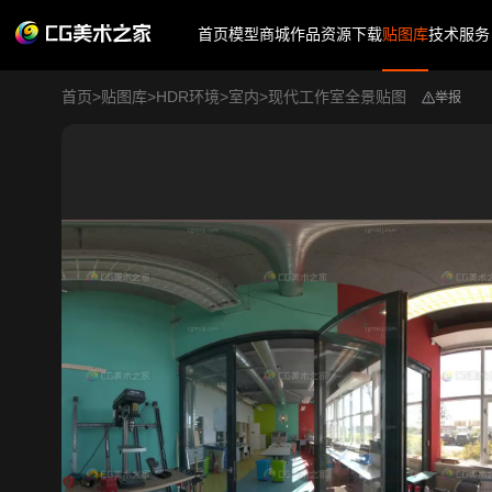
首页
模型商城
作品
资源下载
贴图库
技术服务
首页
>
贴图库
>
HDR环境
>
室内
>
现代工作室全景贴图
举报