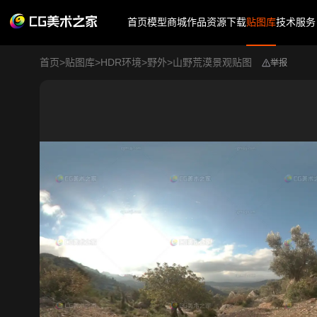
首页
模型商城
作品
资源下载
贴图库
技术服务
首页
>
贴图库
>
HDR环境
>
野外
>
山野荒漠景观贴图
举报