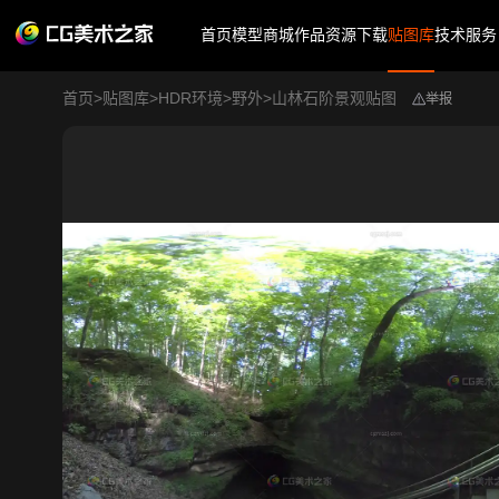
首页
模型商城
作品
资源下载
贴图库
技术服务
首页
>
贴图库
>
HDR环境
>
野外
>
山林石阶景观贴图
举报