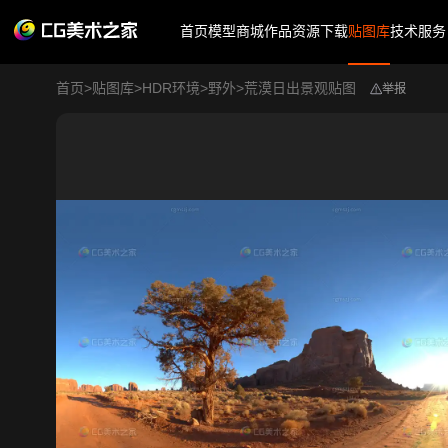
首页
模型商城
作品
资源下载
贴图库
技术服务
首页
>
贴图库
>
HDR环境
>
野外
>
荒漠日出景观贴图
举报