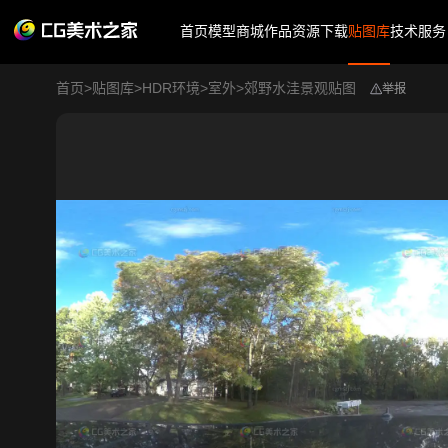
首页
模型商城
作品
资源下载
贴图库
技术服务
首页
>
贴图库
>
HDR环境
>
室外
>
郊野水洼景观贴图
举报