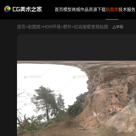
首页
模型商城
作品
资源下载
贴图库
技术服务
首页
>
贴图库
>
HDR环境
>
野外
>
红岩崖壁景观贴图
举报