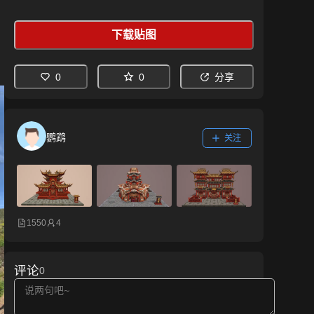
下载贴图
0
0
分享
鹦鹉
关注
1550
4
评论
0