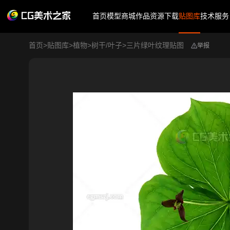
首页
模型商城
作品
资源下载
贴图库
技术服务
首页
>
贴图库
>
植物
>
树干/叶子
>
三片绿叶纹理贴图
举报