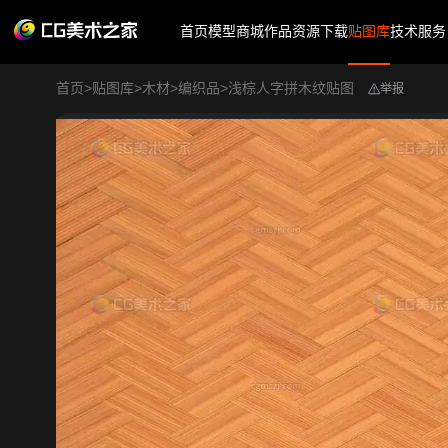
首页
模型商城
作品
资源下载
贴图库
技术服务
首页
>
贴图库
>
木材
>
编织品
>
浅棕人字拼木纹贴图
举报