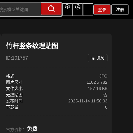
登录
注册
上传
充值
签到
竹杆竖条纹理贴图
ID:
101757
复制
格式
JPG
图片尺寸
1102
x
782
文件大小
157.16 KB
无缝贴图
否
发布时间
2025-11-14 11:50:03
下载量
0
免费
官方价格：