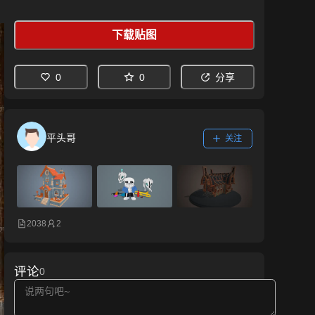
下载贴图
0
0
分享
平头哥
关注
2038
2
评论
0