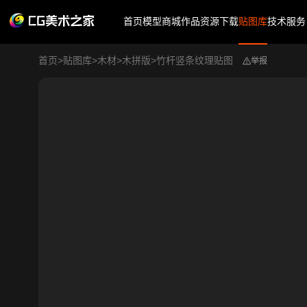
首页
模型商城
作品
资源下载
贴图库
技术服务
首页
>
贴图库
>
木材
>
木拼版
>
竹杆竖条纹理贴图
举报