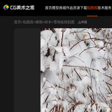
首页
模型商城
作品
资源下载
贴图库
技术服务
首页
>
贴图库
>
植物
>
树木
>
雪地枯枝贴图
举报