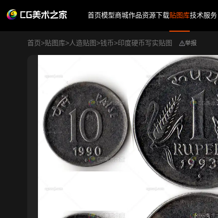
首页
模型商城
作品
资源下载
贴图库
技术服务
首页
>
贴图库
>
人造贴图
>
钱币
>
印度硬币写实贴图
举报