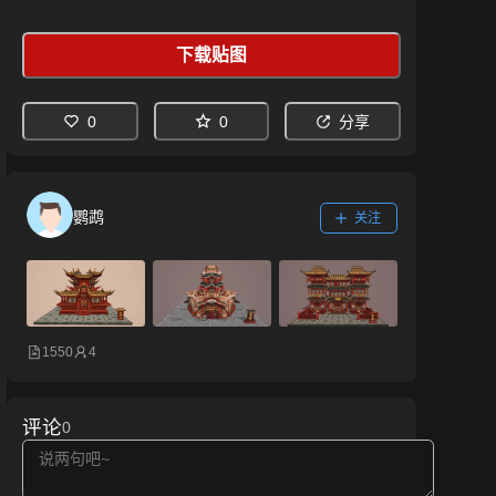
下载贴图
0
0
分享
鹦鹉
关注
1550
4
评论
0