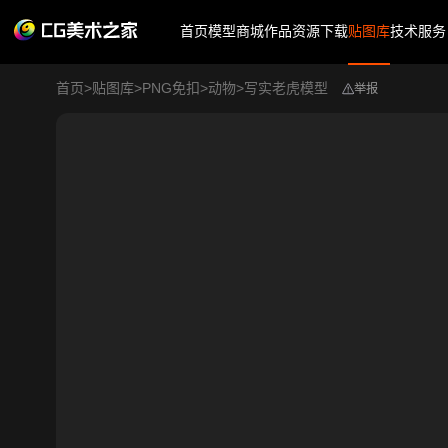
首页
模型商城
作品
资源下载
贴图库
技术服务
首页
>
贴图库
>
PNG免扣
>
动物
>
写实老虎模型
举报