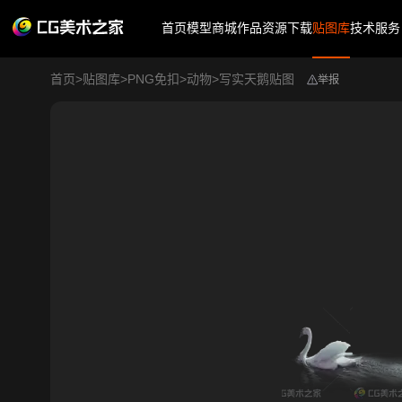
首页
模型商城
作品
资源下载
贴图库
技术服务
首页
>
贴图库
>
PNG免扣
>
动物
>
写实天鹅贴图
举报