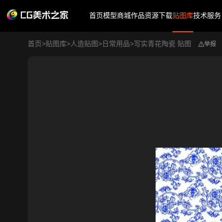
首页
模型商城
作品
资源下载
贴图库
技术服务
首页
>
贴图库
>
人造贴图
>
日常用品
>
写实青花陶瓷 贴图
举报