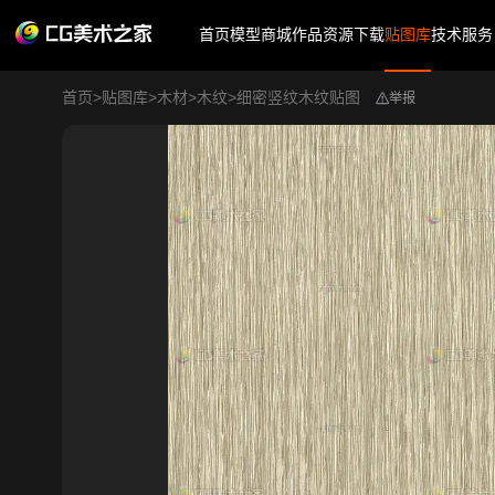
首页
模型商城
作品
资源下载
贴图库
技术服务
首页
>
贴图库
>
木材
>
木纹
>
细密竖纹木纹贴图
举报