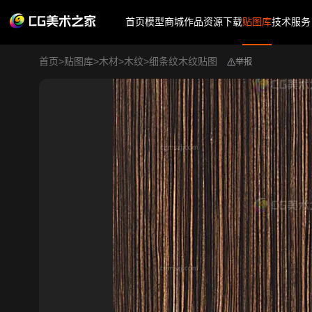
首页
模型商城
作品
资源下载
贴图库
技术服务
首页
>
贴图库
>
木材
>
木纹
>
细条纹木纹贴图
举报