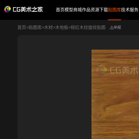
首页
模型商城
作品
资源下载
贴图库
技术服务
首页
>
贴图库
>
木材
>
木地板
>
棕红木纹旋纹贴图
举报