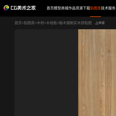
首页
模型商城
作品
资源下载
贴图库
技术服务
首页
>
贴图库
>
木材
>
木地板
>
榆木钢刷实木拼贴图
举报