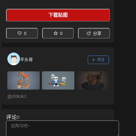
下载贴图
0
0
分享
平头哥
关注
2038
2
评论
0