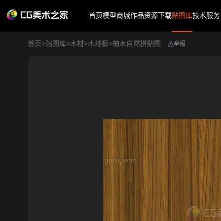
首页
模型商城
作品
资源下载
贴图库
技术服务
首页
>
贴图库
>
木材
>
木地板
>
柚木自然拼贴图
举报