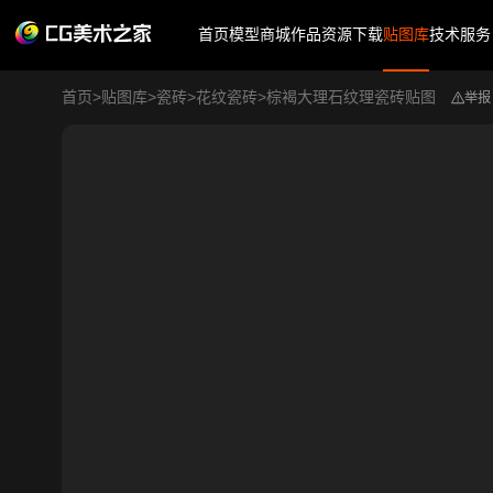
首页
模型商城
作品
资源下载
贴图库
技术服务
首页
>
贴图库
>
瓷砖
>
花纹瓷砖
>
棕褐大理石纹理瓷砖贴图
举报