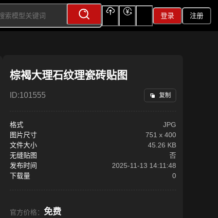
登录
注册
上传
充值
签到
棕褐大理石纹理瓷砖贴图
ID:
101555
复制
格式
JPG
图片尺寸
751
x
400
文件大小
45.26 KB
无缝贴图
否
发布时间
2025-11-13 14:11:48
下载量
0
免费
官方价格：