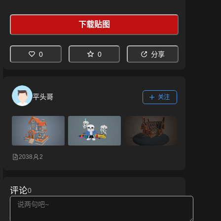
下载贴图
0
0
分享
平头哥
关注
2038
2
评论
0