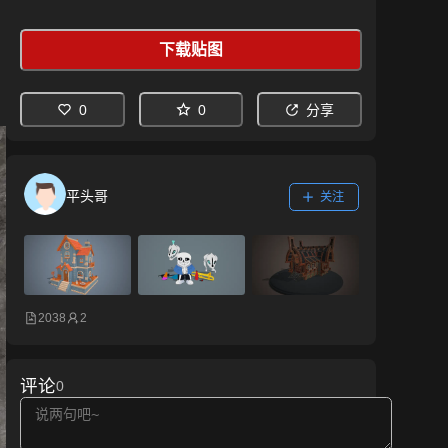
下载贴图
0
0
分享
平头哥
关注
2038
2
评论
0