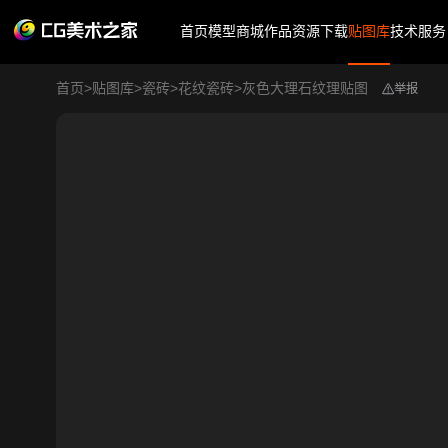
首页
模型商城
作品
资源下载
贴图库
技术服务
首页
>
贴图库
>
瓷砖
>
花纹瓷砖
>
灰色大理石纹理贴图
举报