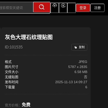
登录
注册
上传
充值
签到
灰色大理石纹理贴图
ID:
101535
复制
格式
JPEG
图片尺寸
5787
x
2835
文件大小
6.58 MB
无缝贴图
否
发布时间
2025-11-13 14:09:27
下载量
6
免费
官方价格：