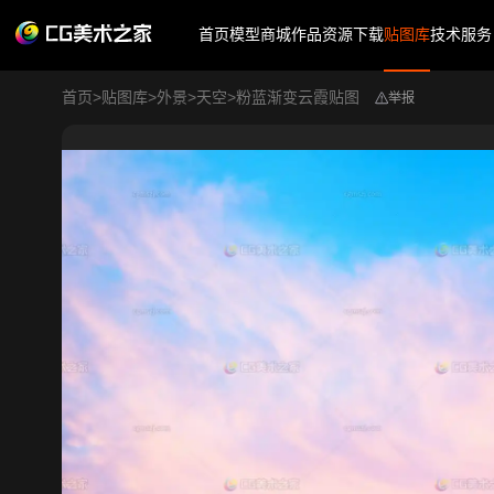
首页
模型商城
作品
资源下载
贴图库
技术服务
首页
>
贴图库
>
外景
>
天空
>
粉蓝渐变云霞贴图
举报