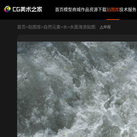
首页
模型商城
作品
资源下载
贴图库
技术服务
首页
>
贴图库
>
自然元素
>
水
>
水面海浪贴图
举报