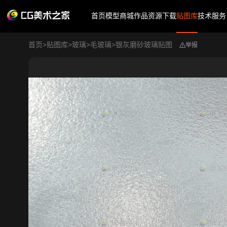
首页
模型商城
作品
资源下载
贴图库
技术服务
首页
>
贴图库
>
玻璃
>
毛玻璃
>
银灰磨砂玻璃贴图
举报