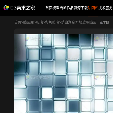
首页
模型商城
作品
资源下载
贴图库
技术服务
首页
>
贴图库
>
玻璃
>
彩色玻璃
>
蓝白渐变方块玻璃贴图
举报