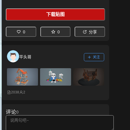
下载贴图
0
0
分享
平头哥
关注
2038
2
评论
0