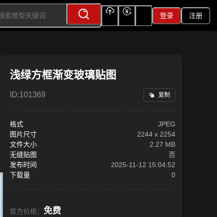
登录
注册
上传
充值
签到
浅绿方框渐变玻璃贴图
ID:
101369
复制
格式
JPEG
图片尺寸
2244
x
2254
文件大小
2.27 MB
无缝贴图
否
发布时间
2025-11-12 15:04:52
下载量
0
免费
官方价格：