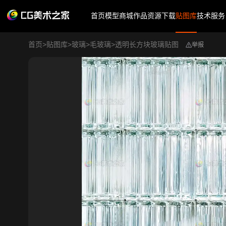
首页
模型商城
作品
资源下载
贴图库
技术服务
首页
>
贴图库
>
玻璃
>
毛玻璃
>
透明长方块玻璃贴图
举报