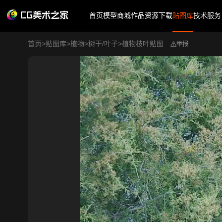
首页
模型商城
作品
资源下载
贴图库
技术服务
首页
>
贴图库
>
植物
>
树干/叶子
>
植物枝叶贴图
举报